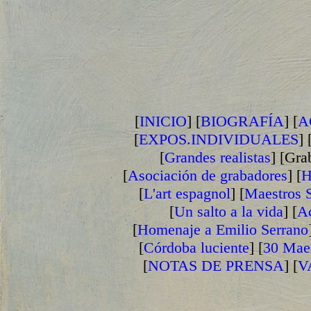
[
INICIO
] [
BIOGRAFÍA
] [
A
[
EXPOS.INDIVIDUALES
] 
[
Grandes realistas
] [Gra
[
Asociación de grabadores
] [
H
[
L'art espagnol
] [
Maestros S
[
Un salto a la vida
] [
Ac
[
Homenaje a Emilio Serrano
[
Córdoba luciente
] [
30 Maes
[
NOTAS DE PRENSA
] [
V